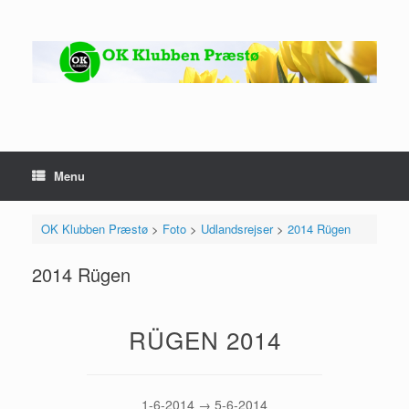
Gå
til
indhold
Menu
OK Klubben Præstø
>
Foto
>
Udlandsrejser
>
2014 Rügen
2014 Rügen
RÜGEN 2014
1-6-2014 → 5-6-2014