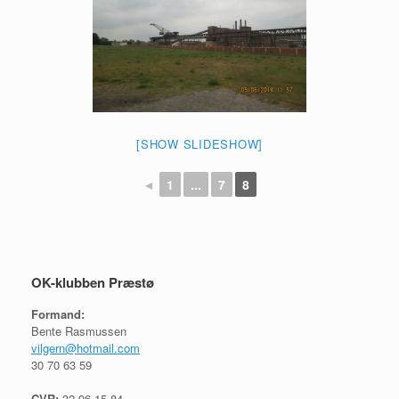
[SHOW SLIDESHOW]
◄
1
...
7
8
OK-klubben Præstø
Formand:
Bente Rasmussen
vilgern@hotmail.com
30 70 63 59
CVR:
32 96 15 84