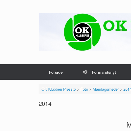
Gå
til
indhold
Forside
Formandsnyt
OK Klubben Præstø
>
Foto
>
Mandagsmøder
>
201
2014