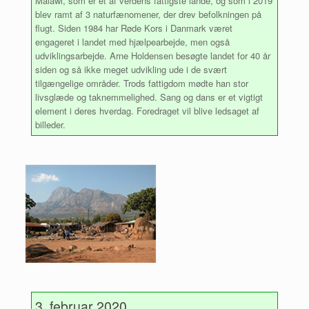
Malawi, som er et af verdens fattigste lande, og som i 2019
blev ramt af 3 naturfænomener, der drev befolkningen på
flugt. Siden 1984 har Røde Kors i Danmark været
engageret i landet med hjælpearbejde, men også
udviklingsarbejde. Arne Holdensen besøgte landet for 40 år
siden og så ikke meget udvikling ude i de svært
tilgængelige områder. Trods fattigdom mødte han stor
livsglæde og taknemmelighed. Sang og dans er et vigtigt
element i deres hverdag. Foredraget vil blive ledsaget af
billeder.
3. februar 2020