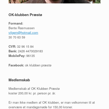
OK-klubben Præstø
Formand:
Bente Rasmussen
vilgern@hotmail.com
30 70 63 59
CVR:
32 96 15 84
Bank:
2426 4470029183
MobilePay:
96135
Facebook:
ok klubben præstø
Medlemskab
Medlemskab af OK Klubben Præstø
koster 200,00 kr. pr. person pr. år.
Er man ikke medlem af OK klubben, er man velkommen til at
overvære et mandagsmøde for 150,00 kroner.