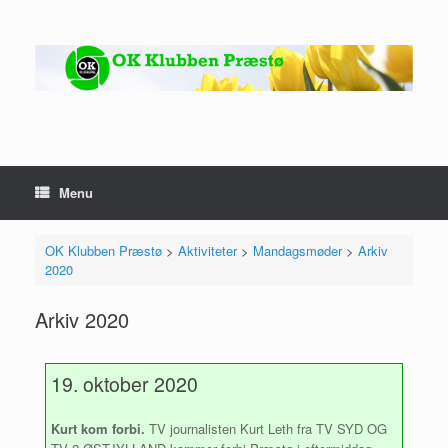
Gå
til
indhold
Menu
OK Klubben Præstø
>
Aktiviteter
>
Mandagsmøder
>
Arkiv
2020
Arkiv 2020
19. oktober 2020
Kurt kom forbi.
TV journalisten Kurt Leth fra TV SYD OG