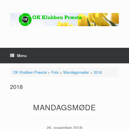
Gå
til
indhold
Menu
OK Klubben Præstø
>
Foto
>
Mandagsmøder
>
2018
2018
MANDAGSMØDE
26. november 2018