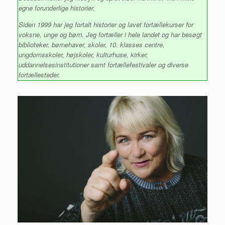
egne forunderlige historier.
Siden 1999 har jeg fortalt historier og lavet fortællekurser for
voksne, unge og børn. Jeg fortæller i hele landet og har besøgt
biblioteker, børnehaver, skoler, 10. klasses centre,
ungdomsskoler, højskoler, kulturhuse, kirker,
uddannelsesinstitutioner samt fortællefestivaler og diverse
fortællesteder.