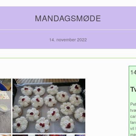
MANDAGSMØDE
14. november 2022
14
T
Pet
tvæ
can
fan
vil
med