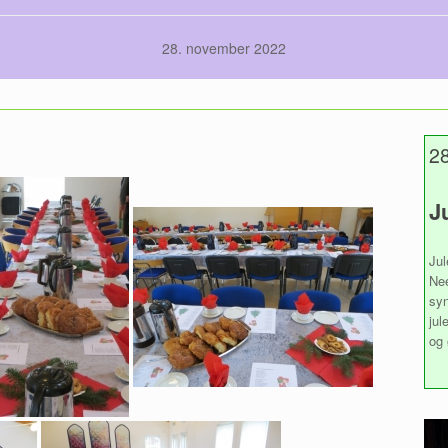
28. november 2022
28
J
Jul
Nee
syn
jul
og 