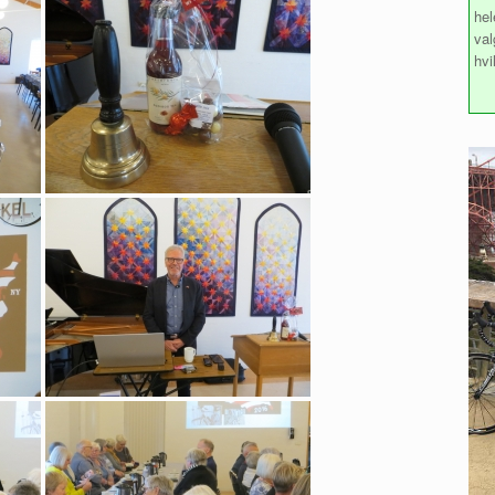
hel
val
hvi