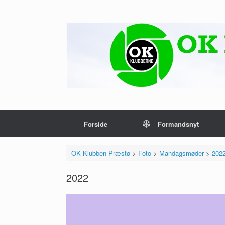
Gå
til
indhold
Forside
Formandsnyt
OK Klubben Præstø
>
Foto
>
Mandagsmøder
>
202
2022