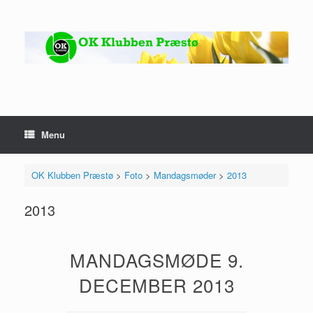
Gå
til
indhold
Menu
OK Klubben Præstø
>
Foto
>
Mandagsmøder
>
2013
2013
MANDAGSMØDE 9.
DECEMBER 2013