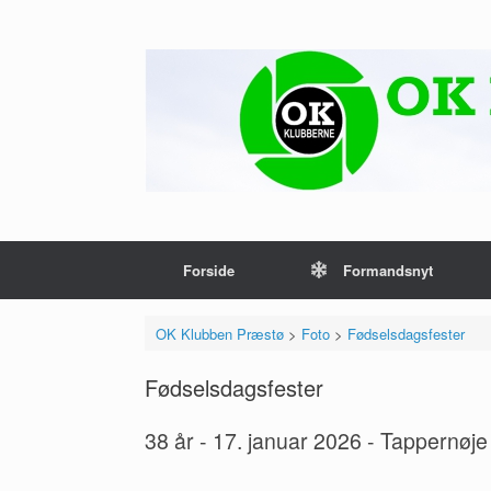
Gå
til
indhold
Forside
Formandsnyt
OK Klubben Præstø
>
Foto
>
Fødselsdagsfester
Fødselsdagsfester
38 år - 17. januar 2026 - Tappernøj