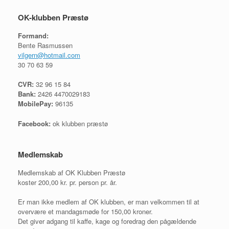
OK-klubben Præstø
Formand:
Bente Rasmussen
vilgern@hotmail.com
30 70 63 59
CVR:
32 96 15 84
Bank:
2426 4470029183
MobilePay:
96135
Facebook:
ok klubben præstø
Medlemskab
Medlemskab af OK Klubben Præstø
koster 200,00 kr. pr. person pr. år.
Er man ikke medlem af OK klubben, er man velkommen til at
overvære et mandagsmøde for 150,00 kroner.
Det giver adgang til kaffe, kage og foredrag den pågældende