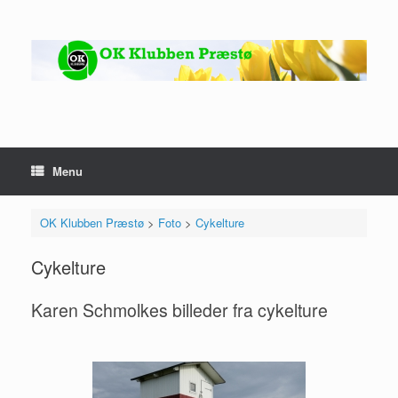
Gå
til
indhold
Menu
OK Klubben Præstø
>
Foto
>
Cykelture
Cykelture
Karen Schmolkes billeder fra cykelture